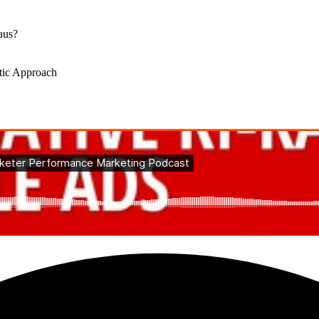
aus?
stic Approach